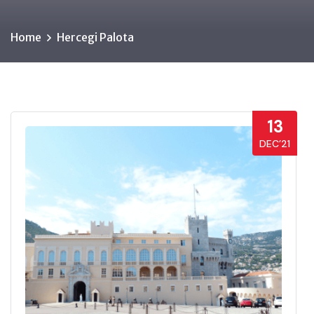
Home
Hercegi Palota
13
DEC’21